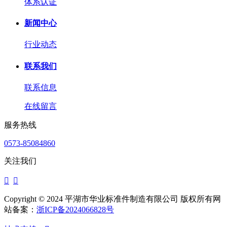
体系认证
新闻中心
行业动态
联系我们
联系信息
在线留言
服务热线
0573-85084860
关注我们


Copyright © 2024 平湖市华业标准件制造有限公司 版权所有网
站备案：
浙ICP备2024066828号