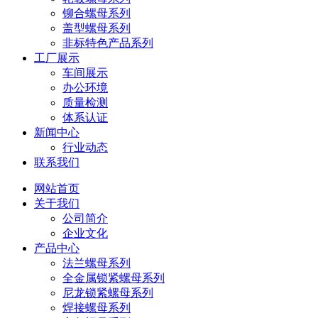
铆合螺母系列
盖型螺母系列
非标特色产品系列
工厂展示
车间展示
办公环境
质量检测
体系认证
新闻中心
行业动态
联系我们
网站首页
关于我们
公司简介
企业文化
产品中心
法兰螺母系列
全金属锁紧螺母系列
尼龙锁紧螺母系列
焊接螺母系列