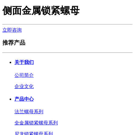
侧面金属锁紧螺母
立即咨询
推荐产品
关于我们
公司简介
企业文化
产品中心
法兰螺母系列
全金属锁紧螺母系列
尼龙锁紧螺母系列