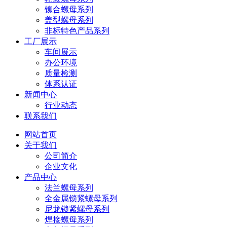
铆合螺母系列
盖型螺母系列
非标特色产品系列
工厂展示
车间展示
办公环境
质量检测
体系认证
新闻中心
行业动态
联系我们
网站首页
关于我们
公司简介
企业文化
产品中心
法兰螺母系列
全金属锁紧螺母系列
尼龙锁紧螺母系列
焊接螺母系列