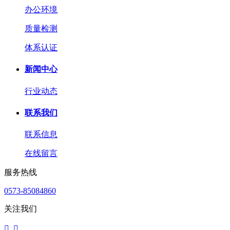
办公环境
质量检测
体系认证
新闻中心
行业动态
联系我们
联系信息
在线留言
服务热线
0573-85084860
关注我们

