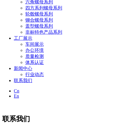
六角螺母系列
四方系列螺母系列
轮毂螺母系列
铆合螺母系列
盖型螺母系列
非标特色产品系列
工厂展示
车间展示
办公环境
质量检测
体系认证
新闻中心
行业动态
联系我们
Cn
En
联系我们