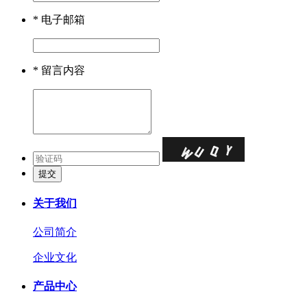
*
电子邮箱
*
留言内容
关于我们
公司简介
企业文化
产品中心